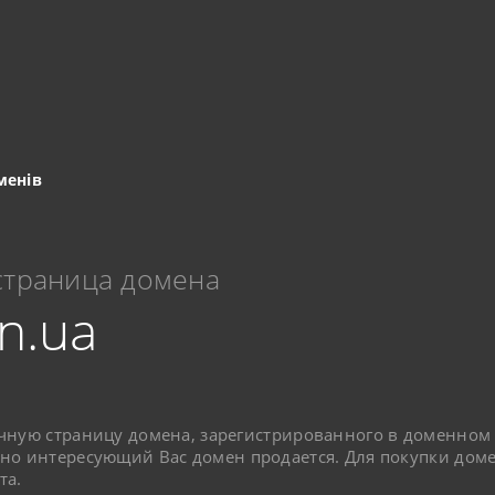
менів
страница домена
in.ua
чную страницу домена, зарегистрированного в доменном
но интересующий Вас домен продается. Для покупки доме
та.